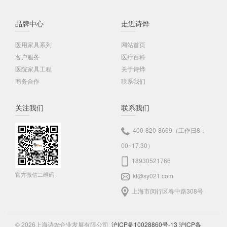
品牌中心
走近诗烨
医用家具系列
网站首页
客户服务
医疗百科
医院家具工程
关于诗烨
商务合作
联系我们
关注我们
联系我们
400-820-8669（工作日8：
00~17.30）
18930521766
官方微信二维码
kf@sy021.com
上海市闵行区春中路308号
© 2026上海诗烨企业发展有限公司
沪ICP备10028860号-13
沪ICP备