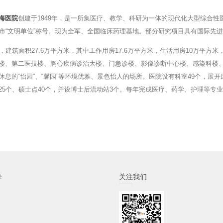
海医院
创建于1949年，是一所集医疗、教学、科研为一体的现代化大型综合性医
海市“文明单位”称号。现为全军、全国临床药理基地。部分研究项目具有国际先
，建筑面积27.6万平方米，其中工作用房17.6万平方米，生活用房10万平
楼、第二医技楼、胸心疾病诊治大楼、门急诊楼、影像诊断中心楼、感染科楼
休息的“怡园”、“馨园”等环境优雅、景色怡人的场所。医院设有科室49个，展开
25个、硕士点40个，并设博士后流动站3个。每年完成医疗、药学、护理等专业
烨
关注我们